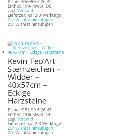
Ursprünglicher
Aktueller
Bisher
€
52,90
€
26,45
Preis
Preis
Enthält 19% MwSt. DE
war:
ist:
zzgl.
Versand
€ 52,90
€ 26,45.
Lieferzeit: ca. 2-3 Werktage
Zur Wishlist hinzufügen
Zur Wishlist hinzufügen
Kevin Teo’Art –
Sternzeichen –
Widder –
40x57cm –
Eckige
Harzsteine
Ursprünglicher
Aktueller
Bisher
€
52,90
€
26,45
Preis
Preis
Enthält 19% MwSt. DE
war:
ist:
zzgl.
Versand
€ 52,90
€ 26,45.
Lieferzeit: ca. 2-3 Werktage
Zur Wishlist hinzufügen
Zur Wishlist hinzufügen