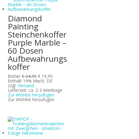
Diamond
Painting
Steinchenkoffer
Purple Marble –
60 Dosen
Aufbewahrungs
koffer
Ursprünglicher
Aktueller
Bisher
€
24,95
€
19,95
Preis
Preis
Enthält 19% MwSt. DE
war:
ist:
zzgl.
Versand
€ 24,95
€ 19,95.
Lieferzeit: ca. 2-3 Werktage
Zur Wishlist hinzufügen
Zur Wishlist hinzufügen