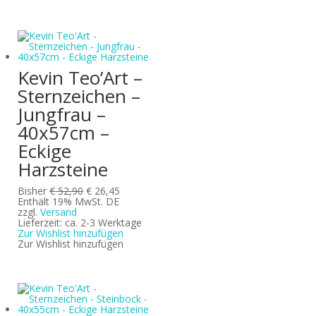
Kevin Teo’Art –
Sternzeichen –
Jungfrau –
40x57cm –
Eckige
Harzsteine
Ursprünglicher
Aktueller
Bisher
€
52,90
€
26,45
Preis
Preis
Enthält 19% MwSt. DE
war:
ist:
zzgl.
Versand
€ 52,90
€ 26,45.
Lieferzeit: ca. 2-3 Werktage
Zur Wishlist hinzufügen
Zur Wishlist hinzufügen