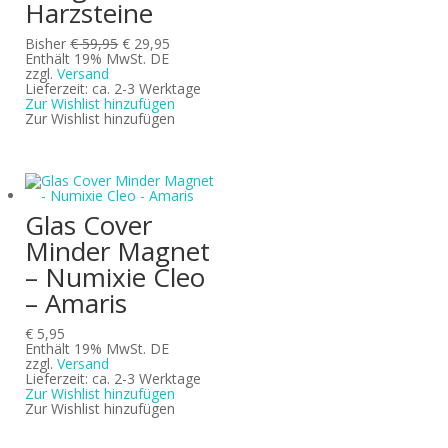
Harzsteine
Ursprünglicher
Aktueller
Bisher
€
59,95
€
29,95
Preis
Preis
Enthält 19% MwSt. DE
war:
ist:
zzgl.
Versand
€ 59,95
€ 29,95.
Lieferzeit: ca. 2-3 Werktage
Zur Wishlist hinzufügen
Zur Wishlist hinzufügen
Glas Cover
Minder Magnet
– Numixie Cleo
– Amaris
€
5,95
Enthält 19% MwSt. DE
zzgl.
Versand
Lieferzeit: ca. 2-3 Werktage
Zur Wishlist hinzufügen
Zur Wishlist hinzufügen