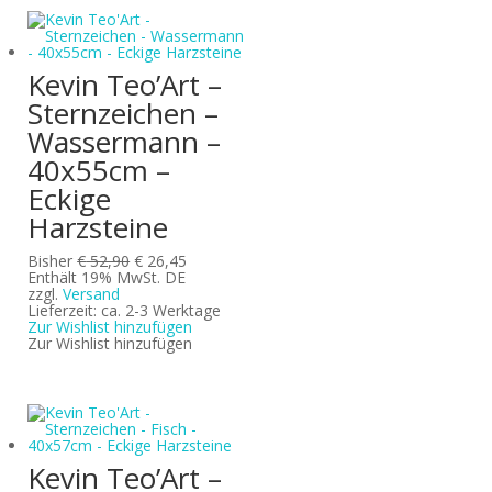
Kevin Teo’Art –
Sternzeichen –
Wassermann –
40x55cm –
Eckige
Harzsteine
Ursprünglicher
Aktueller
Bisher
€
52,90
€
26,45
Preis
Preis
Enthält 19% MwSt. DE
war:
ist:
zzgl.
Versand
€ 52,90
€ 26,45.
Lieferzeit: ca. 2-3 Werktage
Zur Wishlist hinzufügen
Zur Wishlist hinzufügen
Kevin Teo’Art –