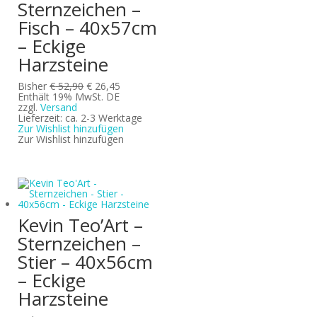
Sternzeichen –
Fisch – 40x57cm
– Eckige
Harzsteine
Ursprünglicher
Aktueller
Bisher
€
52,90
€
26,45
Preis
Preis
Enthält 19% MwSt. DE
war:
ist:
zzgl.
Versand
€ 52,90
€ 26,45.
Lieferzeit: ca. 2-3 Werktage
Zur Wishlist hinzufügen
Zur Wishlist hinzufügen
Kevin Teo’Art –
Sternzeichen –
Stier – 40x56cm
– Eckige
Harzsteine