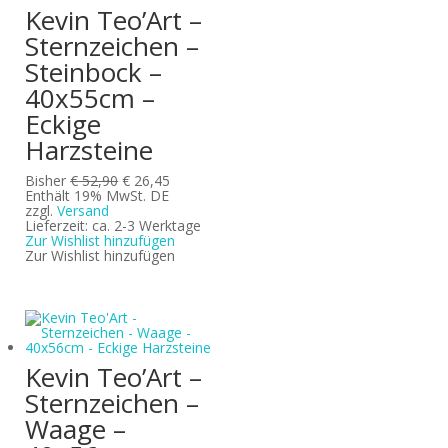
Kevin Teo’Art –
Sternzeichen –
Steinbock –
40x55cm –
Eckige
Harzsteine
Ursprünglicher
Aktueller
Bisher
€
52,90
€
26,45
Preis
Preis
Enthält 19% MwSt. DE
war:
ist:
zzgl.
Versand
€ 52,90
€ 26,45.
Lieferzeit: ca. 2-3 Werktage
Zur Wishlist hinzufügen
Zur Wishlist hinzufügen
Kevin Teo’Art –
Sternzeichen –
Waage –