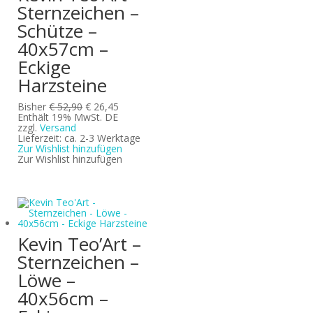
Sternzeichen –
Schütze –
40x57cm –
Eckige
Harzsteine
Ursprünglicher
Aktueller
Bisher
€
52,90
€
26,45
Preis
Preis
Enthält 19% MwSt. DE
war:
ist:
zzgl.
Versand
€ 52,90
€ 26,45.
Lieferzeit: ca. 2-3 Werktage
Zur Wishlist hinzufügen
Zur Wishlist hinzufügen
Kevin Teo’Art –
Sternzeichen –
Löwe –
40x56cm –