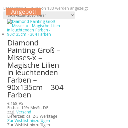
Nach
Ergebnisse 1 – 100 von 133 werden angezeigt
Angebot!
Angebot!
Angebot!
Angebot!
Angebot!
Angebot!
Angebot!
Angebot!
Angebot!
Angebot!
Angebot!
Angebot!
Angebot!
Angebot!
Aktualität
sortiert
Diamond
Painting Groß –
Misses-x –
Magische Lilien
in leuchtenden
Farben –
90x135cm – 304
Farben
€
168,95
Enthält 19% MwSt. DE
zzgl.
Versand
Lieferzeit: ca. 2-3 Werktage
Zur Wishlist hinzufügen
Zur Wishlist hinzufügen