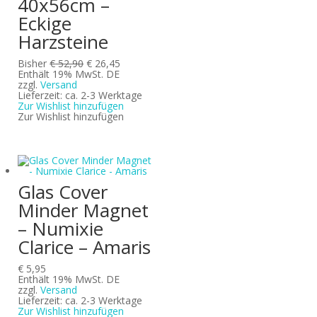
40x56cm –
Eckige
Harzsteine
Ursprünglicher
Aktueller
Bisher
€
52,90
€
26,45
Preis
Preis
Enthält 19% MwSt. DE
war:
ist:
zzgl.
Versand
€ 52,90
€ 26,45.
Lieferzeit: ca. 2-3 Werktage
Zur Wishlist hinzufügen
Zur Wishlist hinzufügen
Glas Cover
Minder Magnet
– Numixie
Clarice – Amaris
€
5,95
Enthält 19% MwSt. DE
zzgl.
Versand
Lieferzeit: ca. 2-3 Werktage
Zur Wishlist hinzufügen