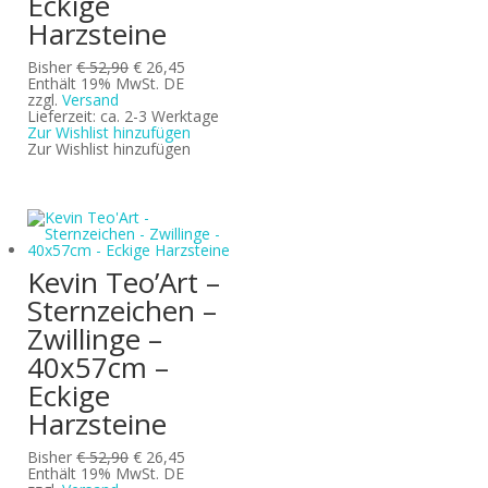
Eckige
Harzsteine
Ursprünglicher
Aktueller
Bisher
€
52,90
€
26,45
Preis
Preis
Enthält 19% MwSt. DE
war:
ist:
zzgl.
Versand
€ 52,90
€ 26,45.
Lieferzeit: ca. 2-3 Werktage
Zur Wishlist hinzufügen
Zur Wishlist hinzufügen
Kevin Teo’Art –
Sternzeichen –
Zwillinge –
40x57cm –
Eckige
Harzsteine
Ursprünglicher
Aktueller
Bisher
€
52,90
€
26,45
Preis
Preis
Enthält 19% MwSt. DE