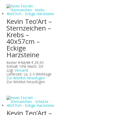
Kevin Teo’Art –
Sternzeichen –
Krebs –
40x57cm –
Eckige
Harzsteine
Ursprünglicher
Aktueller
Bisher
€
52,90
€
29,95
Preis
Preis
Enthält 19% MwSt. DE
war:
ist:
zzgl.
Versand
€ 52,90
€ 29,95.
Lieferzeit: ca. 2-3 Werktage
Zur Wishlist hinzufügen
Zur Wishlist hinzufügen
Kevin Teo’Art –