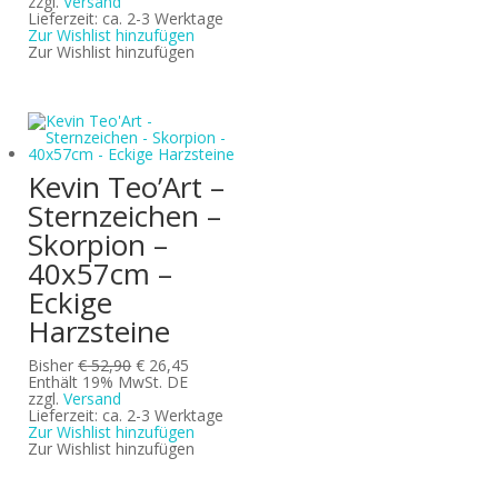
war:
ist:
zzgl.
Versand
€ 52,90
€ 26,45.
Lieferzeit: ca. 2-3 Werktage
Zur Wishlist hinzufügen
Zur Wishlist hinzufügen
Kevin Teo’Art –
Sternzeichen –
Skorpion –
40x57cm –
Eckige
Harzsteine
Ursprünglicher
Aktueller
Bisher
€
52,90
€
26,45
Preis
Preis
Enthält 19% MwSt. DE
war:
ist:
zzgl.
Versand
€ 52,90
€ 26,45.
Lieferzeit: ca. 2-3 Werktage
Zur Wishlist hinzufügen
Zur Wishlist hinzufügen