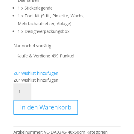
Diamanten
1 x Stickerlegende
1 x Tool Kit (Stift, Pinzette, Wachs,
Mehrfachaufsetzer, Ablage)
1 x Designverpackungsbox
Nur noch 4 vorrätig
Kaufe & Verdiene 499 Punkte!
Zur Wishlist hinzufügen
Zur Wishlist hinzufügen
Amaris
-
Numixie
In den Warenkorb
Stacey
-
40x50cm
-
Artikelnummer:
VC-DA034S-40x50cm
Kategorien: