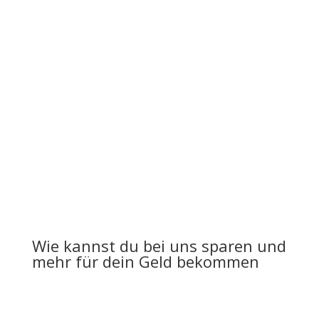
Personalisierte Diamond
Paintings
Verwandle dein Lieblingsfoto in ein einzigartiges
Diamond Painting. Wähle Größe, Steinform und auf
Wunsch funkelnde Spezialsteine – wir fertigen dein
persönliches Kunstwerk mit viel Liebe zum Detail.
👉 Jetzt personalisieren
Wie kannst du bei uns sparen und
mehr für dein Geld bekommen