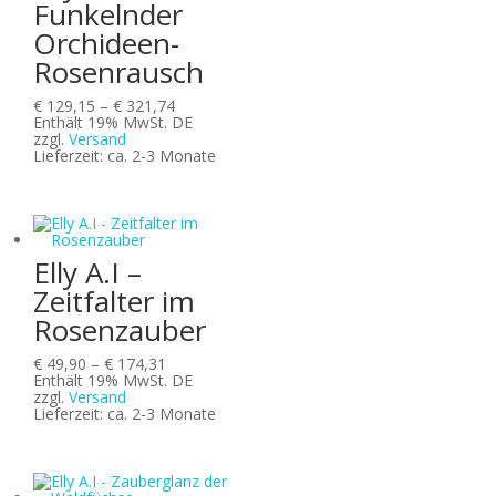
Funkelnder
Orchideen-
Rosenrausch
Preisspanne:
€
129,15
–
€
321,74
€ 129,15
Enthält 19% MwSt. DE
bis
zzgl.
Versand
€ 321,74
Lieferzeit: ca. 2-3 Monate
Elly A.I –
Zeitfalter im
Rosenzauber
Preisspanne:
€
49,90
–
€
174,31
€ 49,90
Enthält 19% MwSt. DE
bis
zzgl.
Versand
€ 174,31
Lieferzeit: ca. 2-3 Monate