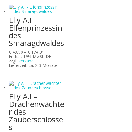
Elly A.I –
Elfenprinzessin
des
Smaragdwaldes
Preisspanne:
€
49,90
–
€
174,31
€ 49,90
Enthält 19% MwSt. DE
bis
zzgl.
Versand
€ 174,31
Lieferzeit: ca. 2-3 Monate
Elly A.I –
Drachenwächte
r des
Zauberschlosse
s