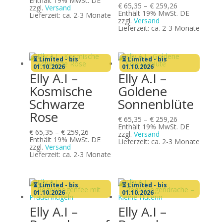
Enthält 19% MwSt. DE
Preisspanne:
€
65,35
–
€
259,26
bis
zzgl.
Versand
€ 65,35
Enthält 19% MwSt. DE
€ 204,96
Lieferzeit: ca. 2-3 Monate
bis
zzgl.
Versand
€ 259,26
Lieferzeit: ca. 2-3 Monate
⏳ Limited - bis
⏳ Limited - bis
01.10.2026
01.10.2026
Elly A.I –
Elly A.I –
Kosmische
Goldene
Schwarze
Sonnenblüte
Rose
Preisspanne:
€
65,35
–
€
259,26
€ 65,35
Enthält 19% MwSt. DE
Preisspanne:
€
65,35
–
€
259,26
bis
zzgl.
Versand
€ 65,35
Enthält 19% MwSt. DE
€ 259,26
Lieferzeit: ca. 2-3 Monate
bis
zzgl.
Versand
€ 259,26
Lieferzeit: ca. 2-3 Monate
⏳ Limited - bis
⏳ Limited - bis
01.10.2026
01.10.2026
Elly A.I –
Elly A.I –