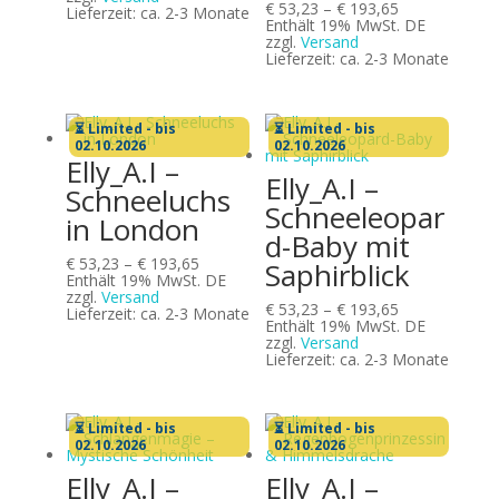
Preisspanne:
€
53,23
–
€
193,65
€ 174,31
Lieferzeit: ca. 2-3 Monate
€ 53,23
Enthält 19% MwSt. DE
bis
zzgl.
Versand
€ 193,65
Lieferzeit: ca. 2-3 Monate
⏳ Limited - bis
⏳ Limited - bis
02.10.2026
02.10.2026
Elly_A.I –
Elly_A.I –
Schneeluchs
Schneeleopar
in London
d-Baby mit
Preisspanne:
€
53,23
–
€
193,65
Saphirblick
€ 53,23
Enthält 19% MwSt. DE
bis
zzgl.
Versand
Preisspanne:
€
53,23
–
€
193,65
€ 193,65
Lieferzeit: ca. 2-3 Monate
€ 53,23
Enthält 19% MwSt. DE
bis
zzgl.
Versand
€ 193,65
Lieferzeit: ca. 2-3 Monate
⏳ Limited - bis
⏳ Limited - bis
02.10.2026
02.10.2026
Elly_A.I –
Elly_A.I –