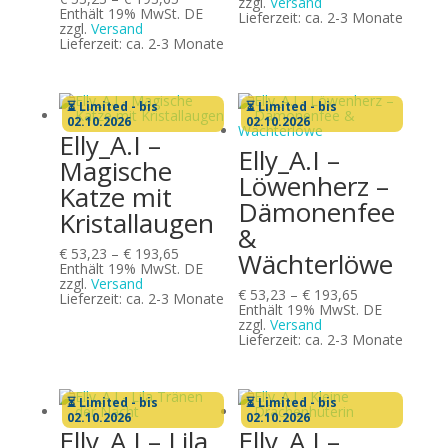
bis
zzgl.
Versand
€ 53,23
Enthält 19% MwSt. DE
€ 193,65
Lieferzeit: ca. 2-3 Monate
bis
zzgl.
Versand
€ 193,65
Lieferzeit: ca. 2-3 Monate
⏳ Limited - bis
⏳ Limited - bis
02.10.2026
02.10.2026
Elly_A.I –
Elly_A.I –
Magische
Löwenherz –
Katze mit
Dämonenfee
Kristallaugen
&
Preisspanne:
€
53,23
–
€
193,65
Wächterlöwe
€ 53,23
Enthält 19% MwSt. DE
bis
zzgl.
Versand
Preisspanne:
€
53,23
–
€
193,65
€ 193,65
Lieferzeit: ca. 2-3 Monate
€ 53,23
Enthält 19% MwSt. DE
bis
zzgl.
Versand
€ 193,65
Lieferzeit: ca. 2-3 Monate
⏳ Limited - bis
⏳ Limited - bis
02.10.2026
02.10.2026
Elly_A.I – Lila
Elly_A.I –