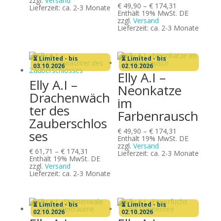
zzgl.
Versand
Preisspanne:
€
49,90
–
€
174,31
€ 174,31
Lieferzeit: ca. 2-3 Monate
€ 49,90
Enthält 19% MwSt. DE
bis
zzgl.
Versand
€ 174,31
Lieferzeit: ca. 2-3 Monate
⏳ Limited - bis
⏳ Limited - bis
03.10.2026
02.10.2026
Elly A.I –
Elly A.I –
Neonkatze
Drachenwäch
im
ter des
Farbenrausch
Zauberschlos
Preisspanne:
€
49,90
–
€
174,31
ses
€ 49,90
Enthält 19% MwSt. DE
bis
zzgl.
Versand
Preisspanne:
€
61,71
–
€
174,31
€ 174,31
Lieferzeit: ca. 2-3 Monate
€ 61,71
Enthält 19% MwSt. DE
bis
zzgl.
Versand
€ 174,31
Lieferzeit: ca. 2-3 Monate
⏳ Limited - bis
⏳ Limited - bis
02.10.2026
02.10.2026