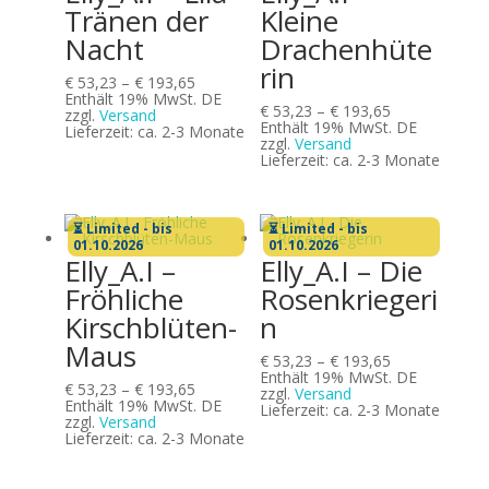
Tränen der
Kleine
Nacht
Drachenhüte
rin
Preisspanne:
€
53,23
–
€
193,65
€ 53,23
Enthält 19% MwSt. DE
Preisspanne:
€
53,23
–
€
193,65
bis
zzgl.
Versand
€ 53,23
Enthält 19% MwSt. DE
€ 193,65
Lieferzeit: ca. 2-3 Monate
bis
zzgl.
Versand
€ 193,65
Lieferzeit: ca. 2-3 Monate
⏳ Limited - bis
⏳ Limited - bis
01.10.2026
01.10.2026
Elly_A.I –
Elly_A.I – Die
Fröhliche
Rosenkriegeri
Kirschblüten-
n
Maus
Preisspanne:
€
53,23
–
€
193,65
€ 53,23
Enthält 19% MwSt. DE
Preisspanne:
€
53,23
–
€
193,65
bis
zzgl.
Versand
€ 53,23
Enthält 19% MwSt. DE
€ 193,65
Lieferzeit: ca. 2-3 Monate
bis
zzgl.
Versand
€ 193,65
Lieferzeit: ca. 2-3 Monate