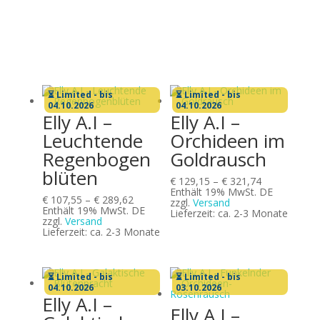
⏳ Limited - bis
⏳ Limited - bis
04.10.2026
04.10.2026
Elly A.I –
Elly A.I –
Leuchtende
Orchideen im
Regenbogen
Goldrausch
blüten
Preisspanne:
€
129,15
–
€
321,74
€ 129,15
Enthält 19% MwSt. DE
Preisspanne:
€
107,55
–
€
289,62
bis
zzgl.
Versand
€ 107,55
Enthält 19% MwSt. DE
€ 321,74
Lieferzeit: ca. 2-3 Monate
bis
zzgl.
Versand
€ 289,62
Lieferzeit: ca. 2-3 Monate
⏳ Limited - bis
⏳ Limited - bis
04.10.2026
03.10.2026
Elly A.I –
Elly A.I –