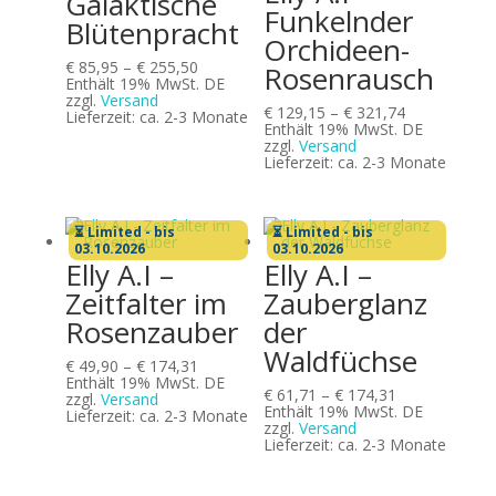
Galaktische
Funkelnder
Blütenpracht
Orchideen-
Preisspanne:
€
85,95
–
€
255,50
Rosenrausch
€ 85,95
Enthält 19% MwSt. DE
bis
zzgl.
Versand
Preisspanne:
€
129,15
–
€
321,74
€ 255,50
Lieferzeit: ca. 2-3 Monate
€ 129,15
Enthält 19% MwSt. DE
bis
zzgl.
Versand
€ 321,74
Lieferzeit: ca. 2-3 Monate
⏳ Limited - bis
⏳ Limited - bis
03.10.2026
03.10.2026
Elly A.I –
Elly A.I –
Zeitfalter im
Zauberglanz
Rosenzauber
der
Waldfüchse
Preisspanne:
€
49,90
–
€
174,31
€ 49,90
Enthält 19% MwSt. DE
Preisspanne:
€
61,71
–
€
174,31
bis
zzgl.
Versand
€ 61,71
Enthält 19% MwSt. DE
€ 174,31
Lieferzeit: ca. 2-3 Monate
bis
zzgl.
Versand
€ 174,31
Lieferzeit: ca. 2-3 Monate