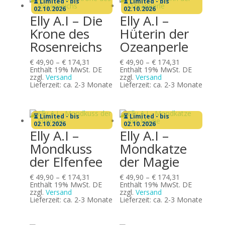
⏳ Limited - bis
⏳ Limited - bis
02.10.2026
02.10.2026
Elly A.I – Die
Elly A.I –
Krone des
Hüterin der
Rosenreichs
Ozeanperle
Preisspanne:
Preisspanne:
€
49,90
–
€
174,31
€
49,90
–
€
174,31
€ 49,90
€ 49,90
Enthält 19% MwSt. DE
Enthält 19% MwSt. DE
bis
bis
zzgl.
Versand
zzgl.
Versand
€ 174,31
€ 174,31
Lieferzeit: ca. 2-3 Monate
Lieferzeit: ca. 2-3 Monate
⏳ Limited - bis
⏳ Limited - bis
02.10.2026
02.10.2026
Elly A.I –
Elly A.I –
Mondkuss
Mondkatze
der Elfenfee
der Magie
Preisspanne:
Preisspanne:
€
49,90
–
€
174,31
€
49,90
–
€
174,31
€ 49,90
€ 49,90
Enthält 19% MwSt. DE
Enthält 19% MwSt. DE
bis
bis
zzgl.
Versand
zzgl.
Versand
€ 174,31
€ 174,31
Lieferzeit: ca. 2-3 Monate
Lieferzeit: ca. 2-3 Monate