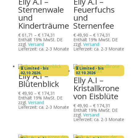
Elly A.I –
Elly A.I –
Sternenwale
Feuerfuchs
und
und
Kinderträume
Sternenfee
Preisspanne:
Preisspanne:
€
61,71
–
€
174,31
€
49,90
–
€
174,31
€ 61,71
€ 49,90
Enthält 19% MwSt. DE
Enthält 19% MwSt. DE
bis
bis
zzgl.
Versand
zzgl.
Versand
€ 174,31
€ 174,31
Lieferzeit: ca. 2-3 Monate
Lieferzeit: ca. 2-3 Monate
⏳ Limited - bis
⏳ Limited - bis
Elly A.I –
02.10.2026
02.10.2026
Elly A.I –
Blütenblick
Kristallkrone
Preisspanne:
€
49,90
–
€
174,31
von Eisblüte
€ 49,90
Enthält 19% MwSt. DE
bis
zzgl.
Versand
Preisspanne:
€
49,90
–
€
174,31
€ 174,31
Lieferzeit: ca. 2-3 Monate
€ 49,90
Enthält 19% MwSt. DE
bis
zzgl.
Versand
€ 174,31
Lieferzeit: ca. 2-3 Monate