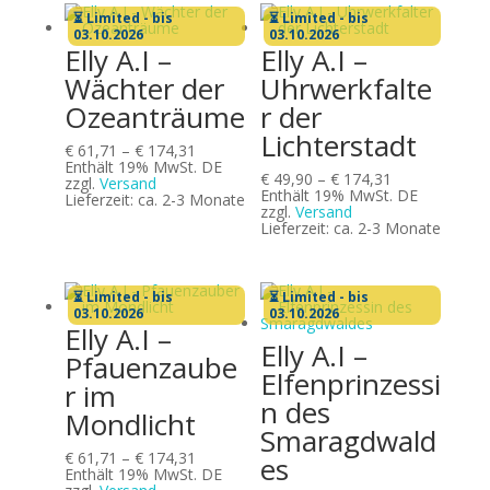
⏳ Limited - bis
⏳ Limited - bis
03.10.2026
03.10.2026
Elly A.I –
Elly A.I –
Wächter der
Uhrwerkfalte
Ozeanträume
r der
Lichterstadt
Preisspanne:
€
61,71
–
€
174,31
€ 61,71
Enthält 19% MwSt. DE
Preisspanne:
€
49,90
–
€
174,31
bis
zzgl.
Versand
€ 49,90
Enthält 19% MwSt. DE
€ 174,31
Lieferzeit: ca. 2-3 Monate
bis
zzgl.
Versand
€ 174,31
Lieferzeit: ca. 2-3 Monate
⏳ Limited - bis
⏳ Limited - bis
03.10.2026
03.10.2026
Elly A.I –
Elly A.I –
Pfauenzaube
Elfenprinzessi
r im
n des
Mondlicht
Smaragdwald
Preisspanne:
€
61,71
–
€
174,31
es
€ 61,71
Enthält 19% MwSt. DE
bis