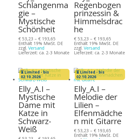
Schlangenma
Regenbogen
gie –
prinzessin &
Mystische
Himmelsdrac
Schönheit
he
Preisspanne:
Preisspanne:
€
53,23
–
€
193,65
€
53,23
–
€
193,65
€ 53,23
€ 53,23
Enthält 19% MwSt. DE
Enthält 19% MwSt. DE
bis
bis
zzgl.
Versand
zzgl.
Versand
€ 193,65
€ 193,65
Lieferzeit: ca. 2-3 Monate
Lieferzeit: ca. 2-3 Monate
⏳ Limited - bis
⏳ Limited - bis
02.10.2026
02.10.2026
Elly_A.I –
Elly_A.I –
Mystische
Melodie der
Dame mit
Lilien –
Katze in
Elfenmädche
Schwarz-
n mit Gitarre
Weiß
Preisspanne:
€
53,23
–
€
193,65
€ 53,23
Enthält 19% MwSt. DE
Preisspanne:
€
53,23
–
€
193,65