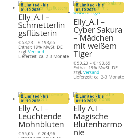
⏳ Limited - bis
⏳ Limited - bis
01.10.2026
01.10.2026
Elly_A.I –
Elly_A.I –
Schmetterlin
Cyber Sakura
gsflüsterin
– Mädchen
Preisspanne:
€
53,23
–
€
193,65
mit weißem
€ 53,23
Enthält 19% MwSt. DE
Tiger
bis
zzgl.
Versand
€ 193,65
Lieferzeit: ca. 2-3 Monate
Preisspanne:
€
53,23
–
€
193,65
€ 53,23
Enthält 19% MwSt. DE
bis
zzgl.
Versand
€ 193,65
Lieferzeit: ca. 2-3 Monate
⏳ Limited - bis
⏳ Limited - bis
01.10.2026
01.10.2026
Elly A.I –
Elly A.I –
Leuchtende
Magische
Mohnblüten
Blütenharmo
nie
Preisspanne:
€
55,05
–
€
204,96
€ 55,05