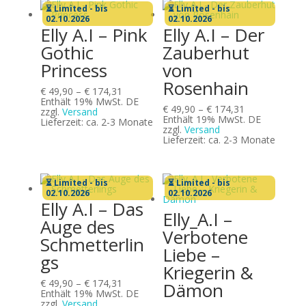
⏳ Limited - bis
⏳ Limited - bis
02.10.2026
02.10.2026
Elly A.I – Pink
Elly A.I – Der
Gothic
Zauberhut
Princess
von
Rosenhain
Preisspanne:
€
49,90
–
€
174,31
€ 49,90
Enthält 19% MwSt. DE
Preisspanne:
€
49,90
–
€
174,31
bis
zzgl.
Versand
€ 49,90
Enthält 19% MwSt. DE
€ 174,31
Lieferzeit: ca. 2-3 Monate
bis
zzgl.
Versand
€ 174,31
Lieferzeit: ca. 2-3 Monate
⏳ Limited - bis
⏳ Limited - bis
02.10.2026
02.10.2026
Elly A.I – Das
Elly_A.I –
Auge des
Verbotene
Schmetterlin
Liebe –
gs
Kriegerin &
Preisspanne:
€
49,90
–
€
174,31
Dämon
€ 49,90
Enthält 19% MwSt. DE
bis
zzgl.
Versand