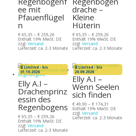
Regenbogenf
Regenbogen
ee mit
drache –
Pfauenflügel
Kleine
n
Hüterin
Preisspanne:
Preisspanne:
€
65,35
–
€
259,26
€
65,35
–
€
259,26
€ 65,35
€ 65,35
Enthält 19% MwSt. DE
Enthält 19% MwSt. DE
bis
bis
zzgl.
Versand
zzgl.
Versand
€ 259,26
€ 259,26
Lieferzeit: ca. 2-3 Monate
Lieferzeit: ca. 2-3 Monate
⏳ Limited - bis
⏳ Limited - bis
01.10.2026
26.09.2026
Elly A.I –
Elly A.I –
Wenn Seelen
Drachenprinz
sich finden
essin des
Preisspanne:
€
49,90
–
€
174,31
Regenbogens
€ 49,90
Enthält 19% MwSt. DE
bis
zzgl.
Versand
Preisspanne:
€
65,35
–
€
259,26
€ 174,31
Lieferzeit: ca. 2-3 Monate
€ 65,35
Enthält 19% MwSt. DE
bis
zzgl.
Versand
€ 259,26
Lieferzeit: ca. 2-3 Monate