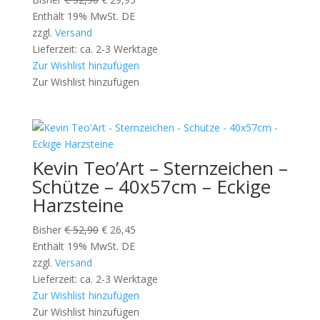
Preis
Preis
Enthält 19% MwSt. DE
war:
ist:
zzgl.
Versand
€ 52,90
€ 29,95.
Lieferzeit: ca. 2-3 Werktage
Zur Wishlist hinzufügen
Zur Wishlist hinzufügen
Kevin Teo’Art – Sternzeichen –
Schütze – 40x57cm – Eckige
Harzsteine
Ursprünglicher
Aktueller
Bisher
€
52,90
€
26,45
Preis
Preis
Enthält 19% MwSt. DE
war:
ist:
zzgl.
Versand
€ 52,90
€ 26,45.
Lieferzeit: ca. 2-3 Werktage
Zur Wishlist hinzufügen
Zur Wishlist hinzufügen