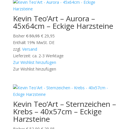
Kevin Teo’Art – Aurora –
45x64cm – Eckige Harzsteine
Ursprünglicher
Aktueller
Bisher
€
59,95
€
29,95
Preis
Preis
Enthält 19% MwSt. DE
war:
ist:
zzgl.
Versand
€ 59,95
€ 29,95.
Lieferzeit: ca. 2-3 Werktage
Zur Wishlist hinzufügen
Zur Wishlist hinzufügen
Kevin Teo’Art – Sternzeichen –
Krebs – 40x57cm – Eckige
Harzsteine
Ursprünglicher
Aktueller
Bisher
€
52,90
€
29,95