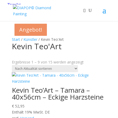
Angebot!
Angebot!
Angebot!
Angebot!
Angebot!
Angebot!
Angebot!
Start
/
Künstler
/ Kevin Teo'Art
Kevin Teo'Art
Nach
Ergebnisse 1 – 9 von 15 werden angezeigt
Aktualität
sortiert
Kevin Teo’Art – Tamara –
40x56cm – Eckige Harzsteine
€
52,95
Enthält 19% MwSt. DE