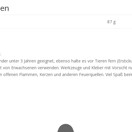
nen
87 g
:
nder unter 3 Jahren geeignet, ebenso halte es vor Tieren fern (Erstick
icht von Erwachsenen verwenden. Werkzeuge und Kleber mit Vorsicht n
 von offenen Flammen, Kerzen und anderen Feuerquellen. Viel Spaß bei