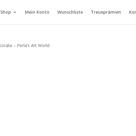
Shop
Mein Konto
Wunschliste
Treueprämien
Ko
ralia – Perla’s Art World