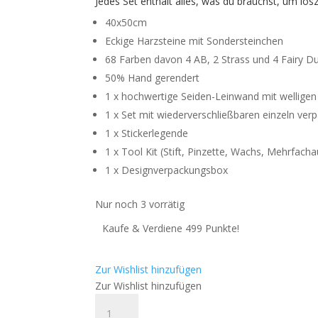
Jedes Set enthält alles, was du brauchst, um los
40x50cm
Eckige Harzsteine mit Sondersteinchen
68 Farben davon 4 AB, 2 Strass und 4 Fairy D
50% Hand gerendert
1 x hochwertige Seiden-Leinwand mit wellige
1 x Set mit wiederverschließbaren einzeln ve
1 x Stickerlegende
1 x Tool Kit (Stift, Pinzette, Wachs, Mehrfach
1 x Designverpackungsbox
Nur noch 3 vorrätig
Kaufe & Verdiene 499 Punkte!
Zur Wishlist hinzufügen
Zur Wishlist hinzufügen
Amaris
-