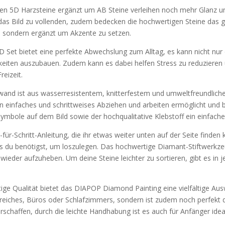
5D Harzsteine ergänzt um AB Steine verleihen noch mehr Glanz und
n das Bild zu vollenden, zudem bedecken die hochwertigen Steine das ga
n sondern ergänzt um Akzente zu setzen.
 bietet eine perfekte Abwechslung zum Alltag, es kann nicht nur di
keiten auszubauen. Zudem kann es dabei helfen Stress zu reduzieren u
eizeit.
d ist aus wasserresistentem, knitterfestem und umweltfreundlichem
ein einfaches und schrittweises Abziehen und arbeiten ermöglicht und b
bole auf dem Bild sowie der hochqualitative Klebstoff ein einfaches
r-Schritt-Anleitung, die ihr etwas weiter unten auf der Seite finden k
as du benötigst, um loszulegen. Das hochwertige Diamant-Stiftwerkzeu
ieder aufzuheben. Um deine Steine leichter zu sortieren, gibt es in 
 Qualität bietet das DIAPOP Diamond Painting eine vielfältige Auswa
reiches, Büros oder Schlafzimmers, sondern ist zudem noch perfekt 
schaffen, durch die leichte Handhabung ist es auch für Anfänger idea