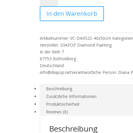
Numixie
In den Warenkorb
Happy
New
Year
Toast
Artikelnummer:
VC-DA052S-40x50cm
Kategorie
-
Hersteller:
DIAPOP Diamond Painting
40x50cm
In der Reih 7
-
67753 Rothselberg
Eckige
Deutschland
Harzsteine
info@diapop.net
Verantwortliche Person:
Diana 
Menge
Beschreibung
Zusätzliche Informationen
Produktsicherheit
Reviews (0)
Beschreibung