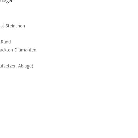
zulegen.
ust Steinchen
n Rand
rpackten Diamanten
aufsetzer, Ablage)