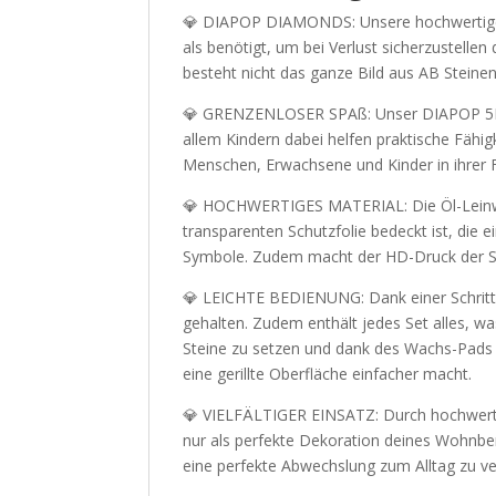
💎 DIAPOP DIAMONDS: Unsere hochwertigen 
als benötigt, um bei Verlust sicherzustelle
besteht nicht das ganze Bild aus AB Steine
💎 GRENZENLOSER SPAß: Unser DIAPOP 5D Set
allem Kindern dabei helfen praktische Fähig
Menschen, Erwachsene und Kinder in ihrer Fr
💎 HOCHWERTIGES MATERIAL: Die Öl-Leinwan
transparenten Schutzfolie bedeckt ist, die 
Symbole. Zudem macht der HD-Druck der Sym
💎 LEICHTE BEDIENUNG: Dank einer Schritt-fü
gehalten. Zudem enthält jedes Set alles, w
Steine zu setzen und dank des Wachs-Pads w
eine gerillte Oberfläche einfacher macht.
💎 VIELFÄLTIGER EINSATZ: Durch hochwertige
nur als perfekte Dekoration deines Wohnbe
eine perfekte Abwechslung zum Alltag zu ver