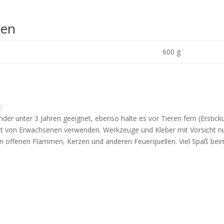
nen
600 g
:
nder unter 3 Jahren geeignet, ebenso halte es vor Tieren fern (Erstick
icht von Erwachsenen verwenden. Werkzeuge und Kleber mit Vorsicht n
 von offenen Flammen, Kerzen und anderen Feuerquellen. Viel Spaß bei