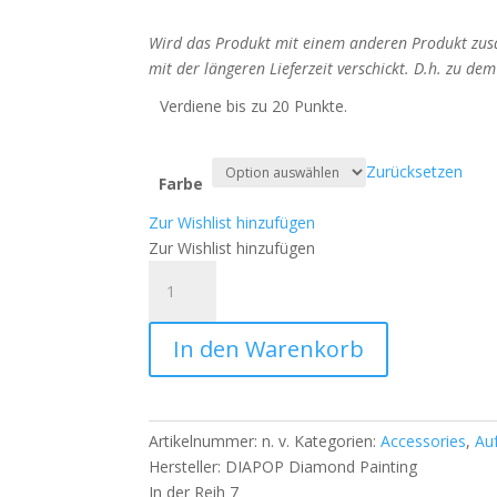
Wird das Produkt mit einem anderen Produkt zusa
mit der längeren Lieferzeit verschickt. D.h. zu de
Verdiene bis zu 20 Punkte.
Zurücksetzen
Farbe
Zur Wishlist hinzufügen
Zur Wishlist hinzufügen
Diamond
Painting
Wachs
In den Warenkorb
Herzform
–
1
Dose
Artikelnummer:
n. v.
Kategorien:
Accessories
,
Au
mit
Hersteller:
DIAPOP Diamond Painting
3
In der Reih 7