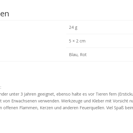
nen
24 g
5 × 2 cm
Blau, Rot
:
nder unter 3 Jahren geeignet, ebenso halte es vor Tieren fern (Erstick
icht von Erwachsenen verwenden. Werkzeuge und Kleber mit Vorsicht n
 von offenen Flammen, Kerzen und anderen Feuerquellen. Viel Spaß bei