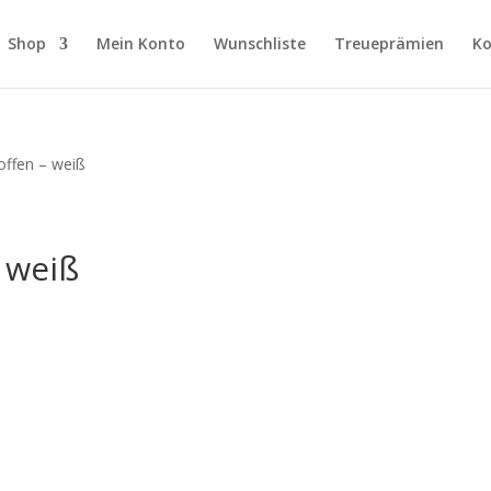
Shop
Mein Konto
Wunschliste
Treueprämien
Ko
offen – weiß
– weiß