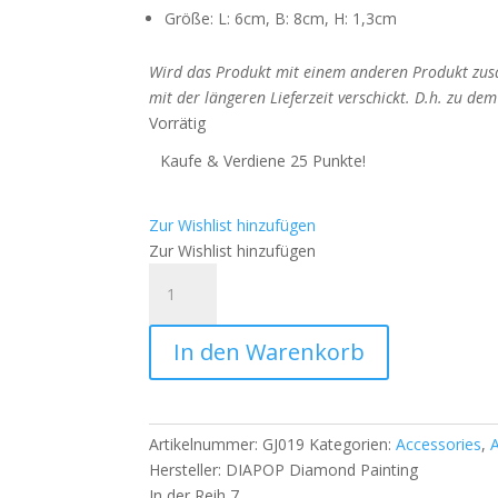
Größe: L: 6cm, B: 8cm, H: 1,3cm
Wird das Produkt mit einem anderen Produkt zusa
mit der längeren Lieferzeit verschickt. D.h. zu de
Vorrätig
Kaufe & Verdiene 25 Punkte!
Zur Wishlist hinzufügen
Zur Wishlist hinzufügen
XXL
Schiffchen
offen
In den Warenkorb
-
weiß
Menge
Artikelnummer:
GJ019
Kategorien:
Accessories
,
Hersteller:
DIAPOP Diamond Painting
In der Reih 7