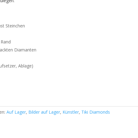
zulegen.
ust Steinchen
n Rand
rpackten Diamanten
aufsetzer, Ablage)
ien:
Auf Lager
,
Bilder auf Lager
,
Künstler
,
Tiki Diamonds