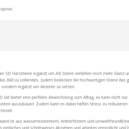
Popovic
5D Harzsteine ergänzt um AB Steine verleihen noch mehr Glanz und
n das Bild zu vollenden, zudem bedecken die hochwertigen Steine das ga
n sondern ergänzt um Akzente zu setzen.
 bietet eine perfekte Abwechslung zum Alltag, es kann nicht nur di
keiten auszubauen. Zudem kann es dabei helfen Stress zu reduzieren u
eizeit.
d ist aus wasserresistentem, knitterfestem und umweltfreundlichem
ein einfaches und schrittweises Abziehen und arbeiten ermöglicht und b