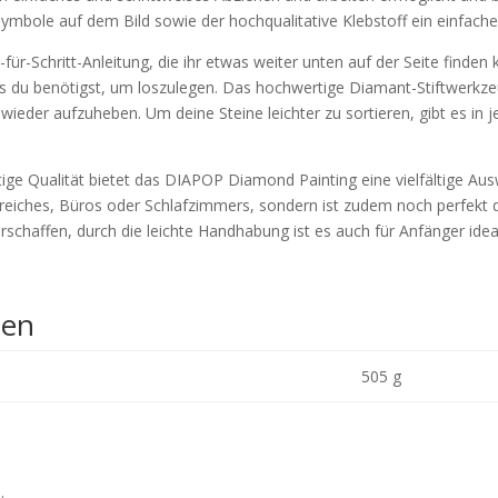
bole auf dem Bild sowie der hochqualitative Klebstoff ein einfaches
r-Schritt-Anleitung, die ihr etwas weiter unten auf der Seite finden k
as du benötigst, um loszulegen. Das hochwertige Diamant-Stiftwerkzeu
ieder aufzuheben. Um deine Steine leichter zu sortieren, gibt es in 
 Qualität bietet das DIAPOP Diamond Painting eine vielfältige Auswa
reiches, Büros oder Schlafzimmers, sondern ist zudem noch perfekt 
schaffen, durch die leichte Handhabung ist es auch für Anfänger idea
nen
505 g