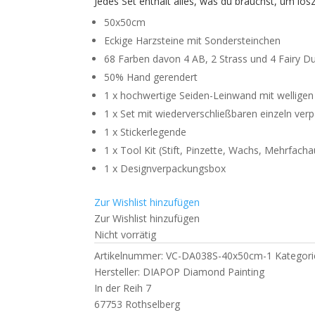
Jedes Set enthält alles, was du brauchst, um los
50x50cm
Eckige Harzsteine mit Sondersteinchen
68 Farben davon 4 AB, 2 Strass und 4 Fairy D
50% Hand gerendert
1 x hochwertige Seiden-Leinwand mit wellige
1 x Set mit wiederverschließbaren einzeln ve
1 x Stickerlegende
1 x Tool Kit (Stift, Pinzette, Wachs, Mehrfach
1 x Designverpackungsbox
Zur Wishlist hinzufügen
Zur Wishlist hinzufügen
Nicht vorrätig
Artikelnummer:
VC-DA038S-40x50cm-1
Kategor
Hersteller:
DIAPOP Diamond Painting
In der Reih 7
67753 Rothselberg