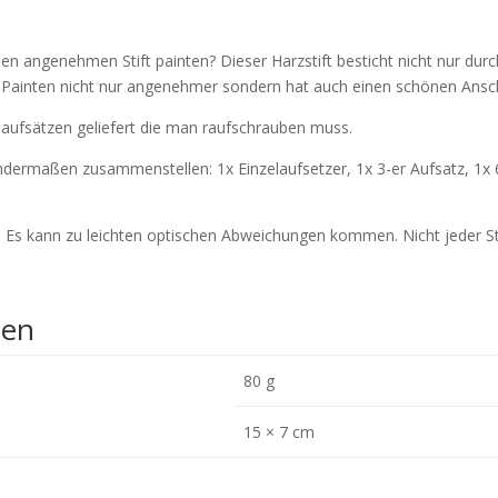
en angenehmen Stift painten? Dieser Harzstift besticht nicht nur dur
 Painten nicht nur angenehmer sondern hat auch einen schönen Ansc
llaufsätzen geliefert die man raufschrauben muss.
gendermaßen zusammenstellen: 1x Einzelaufsetzer, 1x 3-er Aufsatz, 1x 
. Es kann zu leichten optischen Abweichungen kommen. Nicht jeder St
nen
80 g
15 × 7 cm