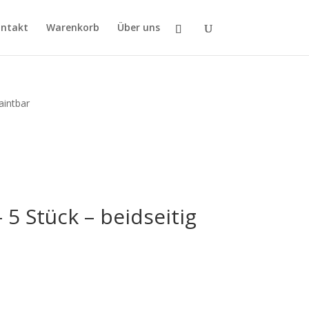
ntakt
Warenkorb
Über uns
aintbar
5 Stück – beidseitig