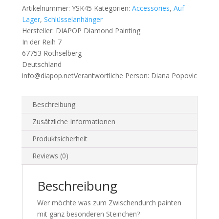
-
Artikelnummer:
YSK45
Kategorien:
Accessories
,
Auf
4
Lager
,
Schlüsselanhänger
Stück
Hersteller:
DIAPOP Diamond Painting
-
In der Reih 7
beidseitig
67753 Rothselberg
paintbar
Deutschland
Menge
info@diapop.net
Verantwortliche Person:
Diana Popovic
Beschreibung
Zusätzliche Informationen
Produktsicherheit
Reviews (0)
Beschreibung
Wer möchte was zum Zwischendurch painten
mit ganz besonderen Steinchen?