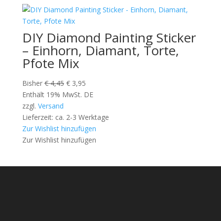
DIY Diamond Painting Sticker
– Einhorn, Diamant, Torte,
Pfote Mix
Ursprünglicher
Aktueller
Bisher
€
4,45
€
3,95
Preis
Preis
Enthält 19% MwSt. DE
war:
ist:
zzgl.
Versand
€ 4,45
€ 3,95.
Lieferzeit: ca. 2-3 Werktage
Zur Wishlist hinzufügen
Zur Wishlist hinzufügen