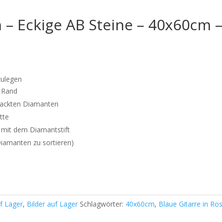
n – Eckige AB Steine – 40x60cm 
zulegen
n Rand
rpackten Diamanten
tte
mit dem Diamantstift
 Diamanten zu sortieren)
f Lager
,
Bilder auf Lager
Schlagwörter:
40x60cm
,
Blaue Gitarre in Ro