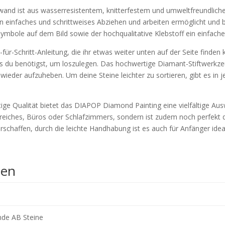
d ist aus wasserresistentem, knitterfestem und umweltfreundlichem
ein einfaches und schrittweises Abziehen und arbeiten ermöglicht und b
bole auf dem Bild sowie der hochqualitative Klebstoff ein einfaches
r-Schritt-Anleitung, die ihr etwas weiter unten auf der Seite finden k
as du benötigst, um loszulegen. Das hochwertige Diamant-Stiftwerkzeu
ieder aufzuheben. Um deine Steine leichter zu sortieren, gibt es in 
 Qualität bietet das DIAPOP Diamond Painting eine vielfältige Auswa
reiches, Büros oder Schlafzimmers, sondern ist zudem noch perfekt 
schaffen, durch die leichte Handhabung ist es auch für Anfänger idea
nen
nde AB Steine