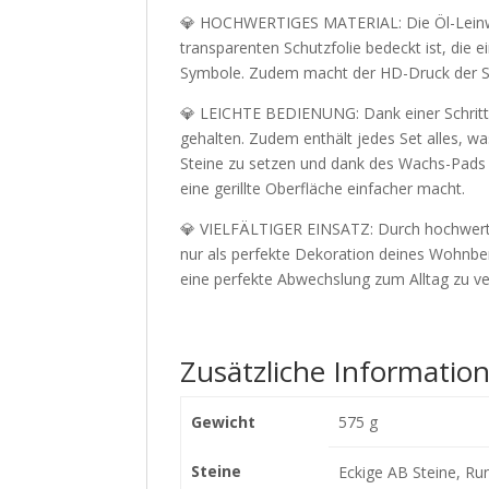
💎 HOCHWERTIGES MATERIAL: Die Öl-Leinwan
transparenten Schutzfolie bedeckt ist, die 
Symbole. Zudem macht der HD-Druck der Sym
💎 LEICHTE BEDIENUNG: Dank einer Schritt-fü
gehalten. Zudem enthält jedes Set alles, w
Steine zu setzen und dank des Wachs-Pads w
eine gerillte Oberfläche einfacher macht.
💎 VIELFÄLTIGER EINSATZ: Durch hochwertige
nur als perfekte Dekoration deines Wohnbe
eine perfekte Abwechslung zum Alltag zu ver
Zusätzliche Informatio
Gewicht
575 g
Steine
Eckige AB Steine, Ru