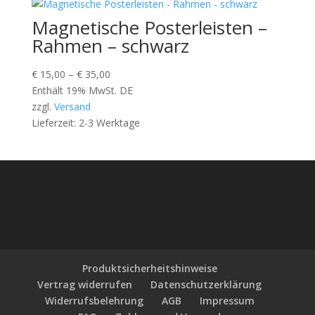
Magnetische Posterleisten –
Rahmen – schwarz
Preisspanne:
€
15,00
–
€
35,00
€ 15,00
Enthält 19% MwSt. DE
bis
zzgl.
Versand
€ 35,00
Lieferzeit: 2-3 Werktage
Produktsicherheitshinweise
Vertrag widerrufen
Datenschutzerklärung
Widerrufsbelehrung
AGB
Impressum