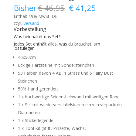
Ursprünglicher
Aktueller
Bisher
€
46,95
€
41,25
Preis
Preis
Enthält 19% MwSt. DE
war:
ist:
zzgl.
Versand
€ 46,95
€ 41,25.
Vorbestellung
Was beinhaltet das Set?
Jedes Set enthält alles, was du brauchst, um
loszulegen.
40x50cm
Eckige Harzsteine mit Sondersteinchen
53 Farben davon 4 AB, 1 Strass und 5 Fairy Dust
Steinchen
50% Hand gerendert
1 x hochwertige Seiden-Leinwand mit welligen Rand
1 x Set mit wiederverschließbaren einzeln verpackten
Diamanten
1 x Stickerlegende
1 x Tool Kit (Stift, Pinzette, Wachs,