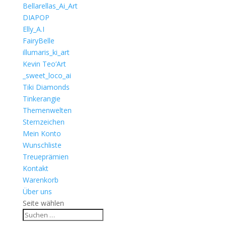
Bellarellas_Ai_Art
DIAPOP
Elly_A.I
FairyBelle
illumaris_ki_art
Kevin Teo’Art
_sweet_loco_ai
Tiki Diamonds
Tinkerangie
Themenwelten
Sternzeichen
Mein Konto
Wunschliste
Treueprämien
Kontakt
Warenkorb
Über uns
Seite wählen