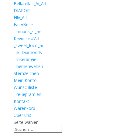
Bellarellas_Ai_Art
DIAPOP
Elly_A.I
FairyBelle
illumaris_ki_art
Kevin Teo’Art
_sweet_loco_ai
Tiki Diamonds
Tinkerangie
Themenwelten
Sternzeichen
Mein Konto
Wunschliste
Treueprämien
Kontakt
Warenkorb
Über uns
Seite wählen