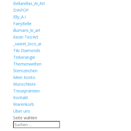
Bellarellas_Ai_Art
DIAPOP
Elly_A.I
FairyBelle
illumaris_ki_art
Kevin Teo’Art
_sweet_loco_ai
Tiki Diamonds
Tinkerangie
Themenwelten
Sternzeichen
Mein Konto
Wunschliste
Treueprämien
Kontakt
Warenkorb
Über uns
Seite wählen