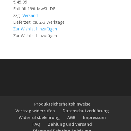
€
45,95
Enthält 19% MwSt. DE
zzgl.
Versand
Lieferzeit: ca. 2-3 Werktage
Zur Wishlist hinzufügen
Zur Wishlist hinzufügen
Produktsicherheitshinweise
Vertrag widerrufen
Datenschutzerklärung
Widerrufsbelehrung
AGB
Impressum
FAQ
Zahlung und Versand
Diamond Painting Anleitung