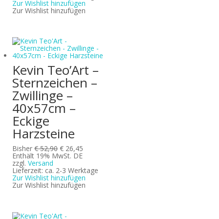
Zur Wishlist hinzufügen
Zur Wishlist hinzufügen
Kevin Teo’Art –
Sternzeichen –
Zwillinge –
40x57cm –
Eckige
Harzsteine
Ursprünglicher
Aktueller
Bisher
€
52,90
€
26,45
Preis
Preis
Enthält 19% MwSt. DE
war:
ist:
zzgl.
Versand
€ 52,90
€ 26,45.
Lieferzeit: ca. 2-3 Werktage
Zur Wishlist hinzufügen
Zur Wishlist hinzufügen