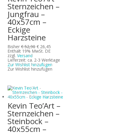
Sternzeichen –
Jungfrau –
40x57cm –
Eckige
Harzsteine
Ursprünglicher
Aktueller
Bisher
€
52,90
€
26,45
Preis
Preis
Enthält 19% MwSt. DE
war:
ist:
zzgl.
Versand
€ 52,90
€ 26,45.
Lieferzeit: ca. 2-3 Werktage
Zur Wishlist hinzufügen
Zur Wishlist hinzufügen
Kevin Teo’Art –
Sternzeichen –
Steinbock –
40x55cm –