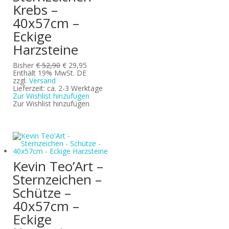
Krebs –
40x57cm –
Eckige
Harzsteine
Ursprünglicher
Aktueller
Bisher
€
52,90
€
29,95
Preis
Preis
Enthält 19% MwSt. DE
war:
ist:
zzgl.
Versand
€ 52,90
€ 29,95.
Lieferzeit: ca. 2-3 Werktage
Zur Wishlist hinzufügen
Zur Wishlist hinzufügen
Kevin Teo’Art –
Sternzeichen –
Schütze –
40x57cm –
Eckige