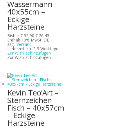
Wassermann –
40x55cm –
Eckige
Harzsteine
Ursprünglicher
Aktueller
Bisher
€
52,90
€
26,45
Preis
Preis
Enthält 19% MwSt. DE
war:
ist:
zzgl.
Versand
€ 52,90
€ 26,45.
Lieferzeit: ca. 2-3 Werktage
Zur Wishlist hinzufügen
Zur Wishlist hinzufügen
Kevin Teo’Art –
Sternzeichen –
Fisch – 40x57cm
– Eckige
Harzsteine