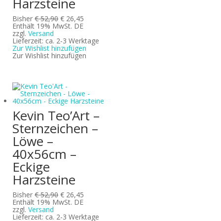
Harzsteine
Ursprünglicher
Aktueller
Bisher
€
52,90
€
26,45
Preis
Preis
Enthält 19% MwSt. DE
war:
ist:
zzgl.
Versand
€ 52,90
€ 26,45.
Lieferzeit: ca. 2-3 Werktage
Zur Wishlist hinzufügen
Zur Wishlist hinzufügen
Kevin Teo’Art –
Sternzeichen –
Löwe –
40x56cm –
Eckige
Harzsteine
Ursprünglicher
Aktueller
Bisher
€
52,90
€
26,45
Preis
Preis
Enthält 19% MwSt. DE
war:
ist:
zzgl.
Versand
€ 52,90
€ 26,45.
Lieferzeit: ca. 2-3 Werktage