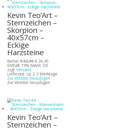
Kevin Teo’Art –
Sternzeichen –
Skorpion –
40x57cm –
Eckige
Harzsteine
Ursprünglicher
Aktueller
Bisher
€
52,90
€
26,45
Preis
Preis
Enthält 19% MwSt. DE
war:
ist:
zzgl.
Versand
€ 52,90
€ 26,45.
Lieferzeit: ca. 2-3 Werktage
Zur Wishlist hinzufügen
Zur Wishlist hinzufügen
Kevin Teo’Art –
Sternzeichen –