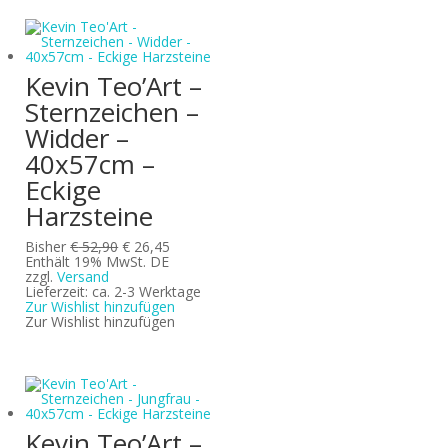
Kevin Teo’Art –
Sternzeichen –
Widder –
40x57cm –
Eckige
Harzsteine
Ursprünglicher
Aktueller
Bisher
€
52,90
€
26,45
Preis
Preis
Enthält 19% MwSt. DE
war:
ist:
zzgl.
Versand
€ 52,90
€ 26,45.
Lieferzeit: ca. 2-3 Werktage
Zur Wishlist hinzufügen
Zur Wishlist hinzufügen
Kevin Teo’Art –