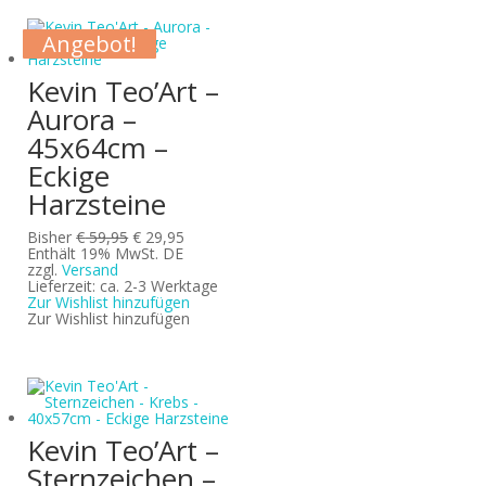
Angebot!
Angebot!
Angebot!
Angebot!
Angebot!
Angebot!
Angebot!
Angebot!
Angebot!
Angebot!
Angebot!
Angebot!
Angebot!
Kevin Teo’Art –
Aurora –
45x64cm –
Eckige
Harzsteine
Ursprünglicher
Aktueller
Bisher
€
59,95
€
29,95
Preis
Preis
Enthält 19% MwSt. DE
war:
ist:
zzgl.
Versand
€ 59,95
€ 29,95.
Lieferzeit: ca. 2-3 Werktage
Zur Wishlist hinzufügen
Zur Wishlist hinzufügen
Kevin Teo’Art –
Sternzeichen –