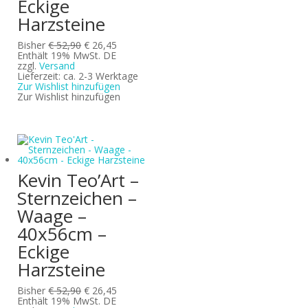
Eckige
Harzsteine
Ursprünglicher
Aktueller
Bisher
€
52,90
€
26,45
Preis
Preis
Enthält 19% MwSt. DE
war:
ist:
zzgl.
Versand
€ 52,90
€ 26,45.
Lieferzeit: ca. 2-3 Werktage
Zur Wishlist hinzufügen
Zur Wishlist hinzufügen
Kevin Teo’Art –
Sternzeichen –
Waage –
40x56cm –
Eckige
Harzsteine
Ursprünglicher
Aktueller
Bisher
€
52,90
€
26,45
Preis
Preis
Enthält 19% MwSt. DE