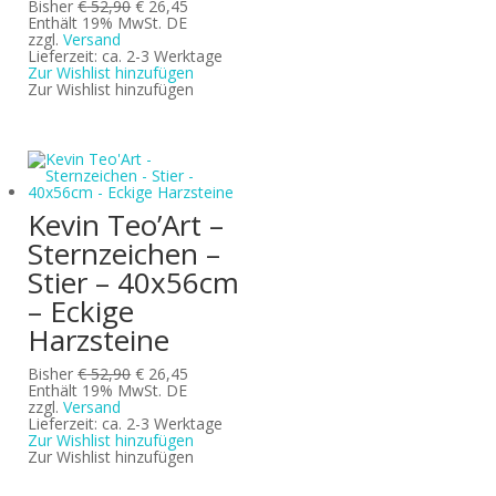
Ursprünglicher
Aktueller
Bisher
€
52,90
€
26,45
Preis
Preis
Enthält 19% MwSt. DE
war:
ist:
zzgl.
Versand
€ 52,90
€ 26,45.
Lieferzeit: ca. 2-3 Werktage
Zur Wishlist hinzufügen
Zur Wishlist hinzufügen
Kevin Teo’Art –
Sternzeichen –
Stier – 40x56cm
– Eckige
Harzsteine
Ursprünglicher
Aktueller
Bisher
€
52,90
€
26,45
Preis
Preis
Enthält 19% MwSt. DE
war:
ist:
zzgl.
Versand
€ 52,90
€ 26,45.
Lieferzeit: ca. 2-3 Werktage
Zur Wishlist hinzufügen
Zur Wishlist hinzufügen