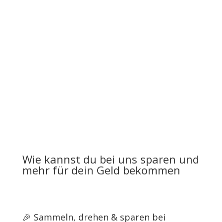
Paintings
Verwandle dein Lieblingsfoto in ein einzigartiges
Diamond Painting. Wähle Größe, Steinform und auf
Wunsch funkelnde Spezialsteine – wir fertigen dein
persönliches Kunstwerk mit viel Liebe zum Detail.
👉 Jetzt personalisieren
Wie kannst du bei uns sparen und
mehr für dein Geld bekommen
🎉 Sammeln, drehen & sparen bei