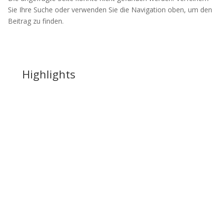
Sie Ihre Suche oder verwenden Sie die Navigation oben, um den
Beitrag zu finden.
Highlights
Party Rentier von Kevin Teo'Art 🦌🎉
Dieses fröhliche und detailreiche Motiv sorgt sofort für
gute Laune. Mit seiner auffälligen pinken Brille, den
vielen bunten Elementen und dem frechen
Gesichtsausdruck ist das Party-Rentier ein echter
Hingucker.
Das Diamond Painting hat eine Größe von
45 × 65 cm
,
beinhaltet
70 Farben
und wird durch
2 Strass-, 4 AB-
und 4 Fairy-Dust-Steine
zusätzlich veredelt, die für