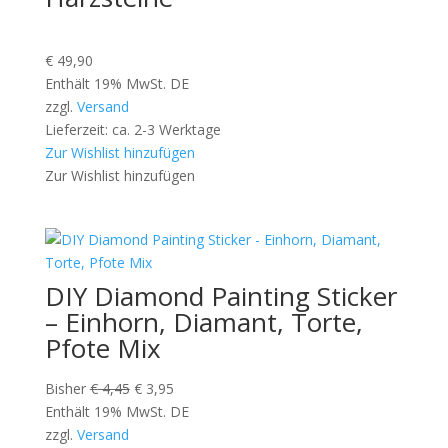
€
49,90
Enthält 19% MwSt. DE
zzgl.
Versand
Lieferzeit: ca. 2-3 Werktage
Zur Wishlist hinzufügen
Zur Wishlist hinzufügen
DIY Diamond Painting Sticker
– Einhorn, Diamant, Torte,
Pfote Mix
Ursprünglicher
Aktueller
Bisher
€
4,45
€
3,95
Preis
Preis
Enthält 19% MwSt. DE
war:
ist:
zzgl.
Versand