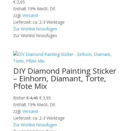
€
2,65
Enthält 19% MwSt. DE
zzgl.
Versand
Lieferzeit: ca. 2-3 Werktage
Zur Wishlist hinzufügen
Zur Wishlist hinzufügen
DIY Diamond Painting Sticker
– Einhorn, Diamant, Torte,
Pfote Mix
Ursprünglicher
Aktueller
Bisher
€
4,45
€
3,95
Preis
Preis
Enthält 19% MwSt. DE
war:
ist:
zzgl.
Versand
€ 4,45
€ 3,95.
Lieferzeit: ca. 2-3 Werktage
Zur Wishlist hinzufügen