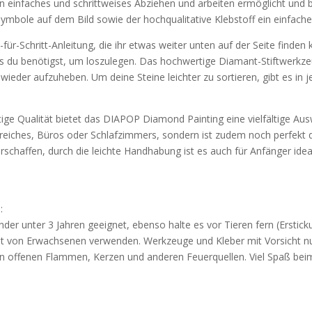
ein einfaches und schrittweises Abziehen und arbeiten ermöglicht und b
bole auf dem Bild sowie der hochqualitative Klebstoff ein einfaches
r-Schritt-Anleitung, die ihr etwas weiter unten auf der Seite finden k
as du benötigst, um loszulegen. Das hochwertige Diamant-Stiftwerkzeu
ieder aufzuheben. Um deine Steine leichter zu sortieren, gibt es in 
 Qualität bietet das DIAPOP Diamond Painting eine vielfältige Auswa
reiches, Büros oder Schlafzimmers, sondern ist zudem noch perfekt 
schaffen, durch die leichte Handhabung ist es auch für Anfänger idea
:
nder unter 3 Jahren geeignet, ebenso halte es vor Tieren fern (Erstick
icht von Erwachsenen verwenden. Werkzeuge und Kleber mit Vorsicht n
 von offenen Flammen, Kerzen und anderen Feuerquellen. Viel Spaß bei