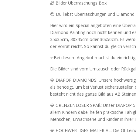
🎁 Bilder Überraschungs Box!
😍 Du liebst Überraschungen und Diamond Pa
Hier wird ein Special angeboten eine Überra
Diamond Painting noch nicht kennen und es
35x35cm, 30x45cm oder 30x50cm. Es werden j
der Vorrat reicht. So kannst du gleich vers
✨Bei diesem Angebot machst du ein richtig
Die Bilder sind vom Umtausch oder Rückgab
💎 DIAPOP DIAMONDS: Unsere hochwertigen 
als benötigt, um bei Verlust sicherzustelle
besteht nicht das ganze Bild aus AB Steine
💎 GRENZENLOSER SPAß: Unser DIAPOP 5D Set
allem Kindern dabei helfen praktische Fähig
Menschen, Erwachsene und Kinder in ihrer Fr
💎 HOCHWERTIGES MATERIAL: Die Öl-Leinwan