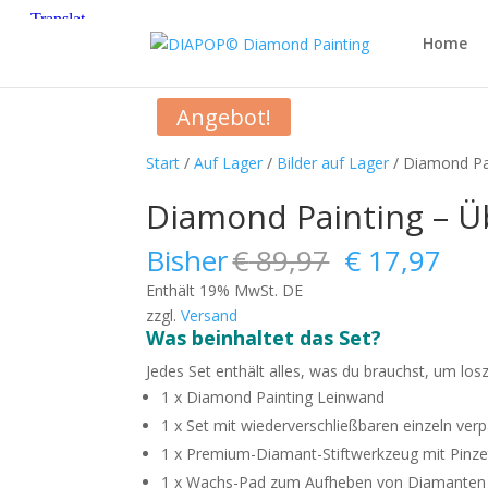
Home
Angebot!
Start
/
Auf Lager
/
Bilder auf Lager
/ Diamond Pa
Diamond Painting – 
Ursprüngli
Akt
Bisher
€
89,97
€
17,97
Preis
Pre
Enthält 19% MwSt. DE
war:
ist:
zzgl.
Versand
€ 89,97
€ 1
Was beinhaltet das Set?
Jedes Set enthält alles, was du brauchst, um los
1 x Diamond Painting Leinwand
1 x Set mit wiederverschließbaren einzeln ve
1 x Premium-Diamant-Stiftwerkzeug mit Pinze
1 x Wachs-Pad zum Aufheben von Diamanten 