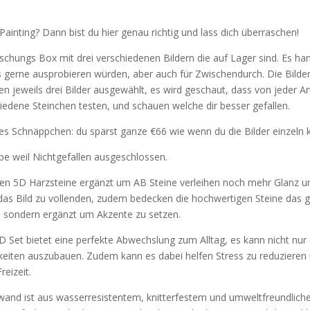
inting? Dann bist du hier genau richtig und lass dich überraschen!
schungs Box mit drei verschiedenen Bildern die auf Lager sind. Es hand
 gerne ausprobieren würden, aber auch für Zwischendurch. Die
Bilde
eweils drei Bilder ausgewählt, es wird geschaut, dass von jeder Art 
chiedene Steinchen testen, und schauen welche dir besser gefallen.
es Schnäppchen: du sparst ganze €66 wie wenn du die Bilder einzeln 
e weil Nichtgefallen ausgeschlossen.
5D Harzsteine ergänzt um AB Steine verleihen noch mehr Glanz und
n das Bild zu vollenden, zudem bedecken die hochwertigen Steine das ga
n sondern ergänzt um Akzente zu setzen.
 bietet eine perfekte Abwechslung zum Alltag, es kann nicht nur di
keiten auszubauen. Zudem kann es dabei helfen Stress zu reduzieren u
eizeit.
d ist aus wasserresistentem, knitterfestem und umweltfreundlichem