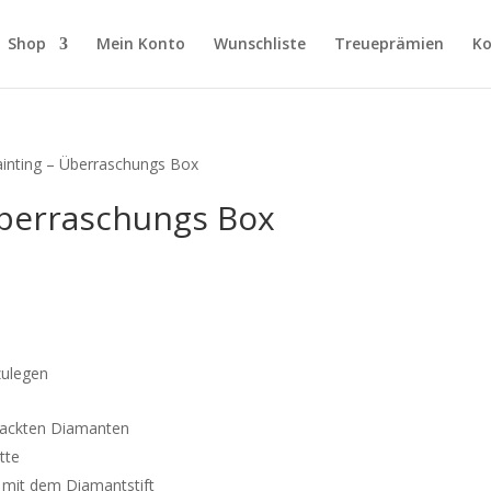
Shop
Mein Konto
Wunschliste
Treueprämien
Ko
inting – Überraschungs Box
Überraschungs Box
cher
ueller
is
7,97.
zulegen
rpackten Diamanten
tte
mit dem Diamantstift