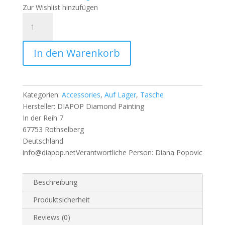
Zur Wishlist hinzufügen
Diamond
Painting
Tools
In den Warenkorb
Bag
-
Werkzeugtasche
Menge
Kategorien:
Accessories
,
Auf Lager
,
Tasche
Hersteller:
DIAPOP Diamond Painting
In der Reih 7
67753 Rothselberg
Deutschland
info@diapop.net
Verantwortliche Person:
Diana Popovic
Beschreibung
Produktsicherheit
Reviews (0)