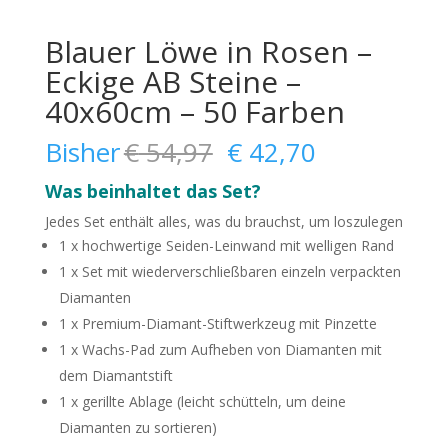
Blauer Löwe in Rosen –
Eckige AB Steine –
40x60cm – 50 Farben
Ursprünglicher
Aktueller
Bisher
€
54,97
€
42,70
Preis
Preis
Was beinhaltet das Set?
war:
ist:
€ 54,97
€ 42,70.
Jedes Set enthält alles, was du brauchst, um loszulegen
1 x hochwertige Seiden-Leinwand mit welligen Rand
1 x Set mit wiederverschließbaren einzeln verpackten
Diamanten
1 x Premium-Diamant-Stiftwerkzeug mit Pinzette
1 x Wachs-Pad zum Aufheben von Diamanten mit
dem Diamantstift
1 x gerillte Ablage (leicht schütteln, um deine
Diamanten zu sortieren)