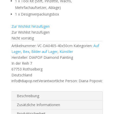
1 x Tool Kit (Stift, Pinzette, Wachs,
Mehrfachaufsetzer, Ablage)
1 x Designverpackungsbox
Zur Wishlist hinzufügen
Zur Wishlist hinzufügen
Nicht vorrätig
Artikelnummer:
VC-DA0405-40x50cm
Kategorien:
Auf
Lager
,
Bex
,
Bilder auf Lager
,
Künstler
Hersteller:
DIAPOP Diamond Painting
In der Reih 7
67753 Rothselberg
Deutschland
info@diapop.net
Verantwortliche Person:
Diana Popovic
Beschreibung
Zusätzliche Informationen
Produktsicherheit