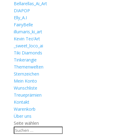
Bellarellas_Ai_Art
DIAPOP
Elly_A.I
FairyBelle
illumaris_ki_art
Kevin Teo’Art
_sweet_loco_ai
Tiki Diamonds
Tinkerangie
Themenwelten
Sternzeichen
Mein Konto
Wunschliste
Treueprämien
Kontakt
Warenkorb
Über uns
Seite wählen