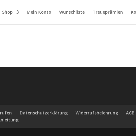
Shop
Mein Konto
Wunschliste
Treueprämien
Ko
rrufen
Datenschutzerklärung
Widerrufsbelehrung
AGB
Anleitung