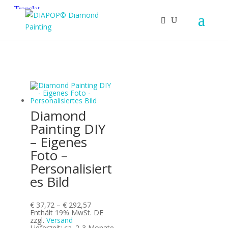
Diamond
Painting DIY
– Eigenes
Foto –
Personalisiert
es Bild
Preisspanne:
€
37,72
–
€
292,57
€ 37,72
Enthält 19% MwSt. DE
bis
zzgl.
Versand
€ 292,57
Lieferzeit: ca. 2-3 Monate