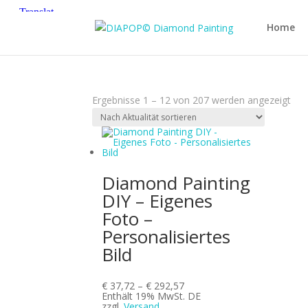
Home
Nac
Ergebnisse 1 – 12 von 207 werden angezeigt
Aktu
sort
Diamond Painting
DIY – Eigenes
Foto –
Personalisiertes
Bild
Preisspanne:
€
37,72
–
€
292,57
€ 37,72
Enthält 19% MwSt. DE
bis
zzgl.
Versand