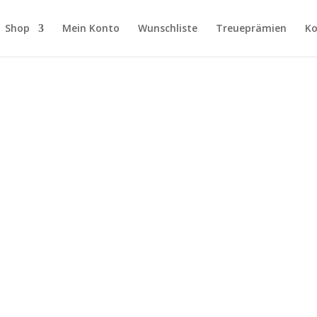
Shop
Mein Konto
Wunschliste
Treueprämien
Ko
h
alität
iert