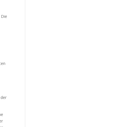
m
. Die
ten
 der
ne
er