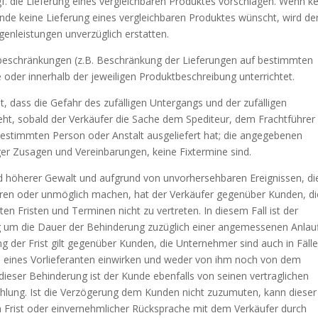
f. die Lieferung eines vergleichbaren Produktes vorschlagen. Wenn ke
unde keine Lieferung eines vergleichbaren Produktes wünscht, wird de
enleistungen unverzüglich erstatten.
rbeschränkungen (z.B. Beschränkung der Lieferungen auf bestimmten
 oder innerhalb der jeweiligen Produktbeschreibung unterrichtet.
t, dass die Gefahr des zufälligen Untergangs und der zufälligen
eht, sobald der Verkäufer die Sache dem Spediteur, dem Frachtführer
estimmten Person oder Anstalt ausgeliefert hat; die angegebenen
iger Zusagen und Vereinbarungen, keine Fixtermine sind.
d höherer Gewalt und aufgrund von unvorhersehbaren Ereignissen, di
eren oder unmöglich machen, hat der Verkäufer gegenüber Kunden, di
en Fristen und Terminen nicht zu vertreten. In diesem Fall ist der
ng um die Dauer der Behinderung zuzüglich einer angemessenen Anlauf
 der Frist gilt gegenüber Kunden, die Unternehmer sind auch in Fäll
eb eines Vorlieferanten einwirken und weder von ihm noch von dem
dieser Behinderung ist der Kunde ebenfalls von seinen vertraglichen
hlung. Ist die Verzögerung dem Kunden nicht zuzumuten, kann dieser
Frist oder einvernehmlicher Rücksprache mit dem Verkäufer durch