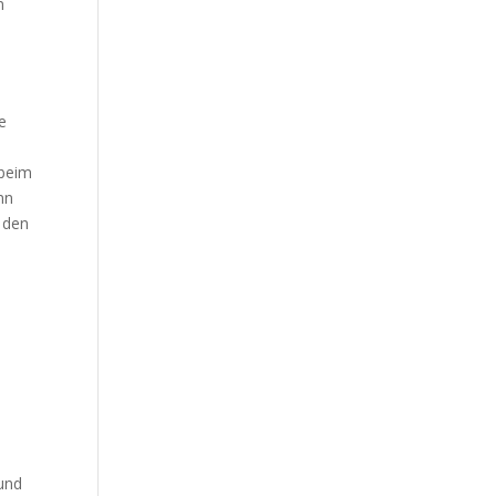
n
e
 beim
nn
 den
 und