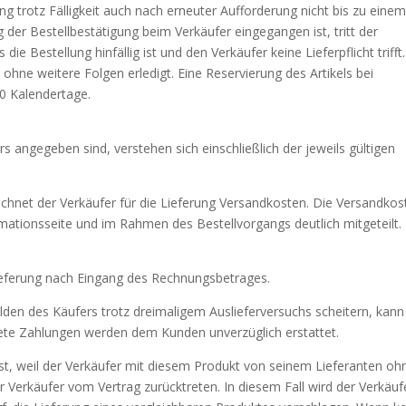
 trotz Fälligkeit auch nach erneuter Aufforderung nicht bis zu eine
er Bestellbestätigung beim Verkäufer eingegangen ist, tritt der
ie Bestellung hinfällig ist und den Verkäufer keine Lieferpflicht trifft
 ohne weitere Folgen erledigt. Eine Reservierung des Artikels bei
10 Kalendertage.
ers angegeben sind, verstehen sich einschließlich der jeweils gültigen
echnet der Verkäufer für die Lieferung Versandkosten. Die Versandkos
ationsseite und im Rahmen des Bestellvorgangs deutlich mitgeteilt.
 Lieferung nach Eingang des Rechnungsbetrages.
ulden des Käufers trotz dreimaligem Auslieferversuchs scheitern, kann
stete Zahlungen werden dem Kunden unverzüglich erstattet.
 ist, weil der Verkäufer mit diesem Produkt von seinem Lieferanten oh
er Verkäufer vom Vertrag zurücktreten. In diesem Fall wird der Verkäuf