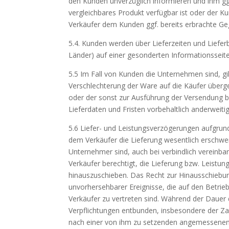
den Kunden unverzüglich informieren und ihm gg
vergleichbares Produkt verfügbar ist oder der K
Verkäufer dem Kunden ggf. bereits erbrachte Geg
5.4. Kunden werden über Lieferzeiten und Liefe
Länder) auf einer gesonderten Informationsseite
5.5 Im Fall von Kunden die Unternehmen sind, gil
Verschlechterung der Ware auf die Käufer überg
oder der sonst zur Ausführung der Versendung b
Lieferdaten und Fristen vorbehaltlich anderweit
5.6 Liefer- und Leistungsverzögerungen aufgrun
dem Verkäufer die Lieferung wesentlich erschw
Unternehmer sind, auch bei verbindlich vereinbart
Verkäufer berechtigt, die Lieferung bzw. Leistu
hinauszuschieben. Das Recht zur Hinausschiebung
unvorhersehbarer Ereignisse, die auf den Betri
Verkäufer zu vertreten sind. Während der Dauer 
Verpflichtungen entbunden, insbesondere der Za
nach einer von ihm zu setzenden angemessenen 