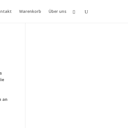
ntakt
Warenkorb
Über uns
s
die
.
h an