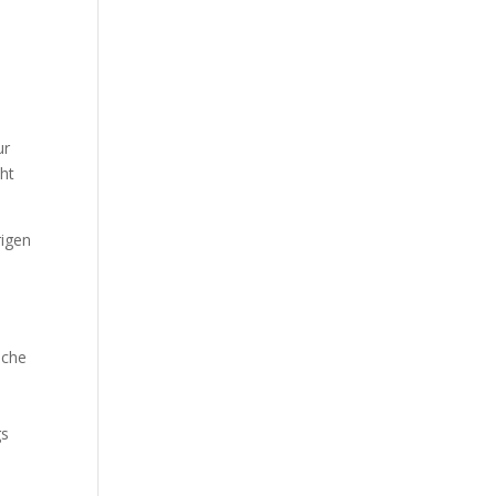
ur
ht
rigen
äche
gs