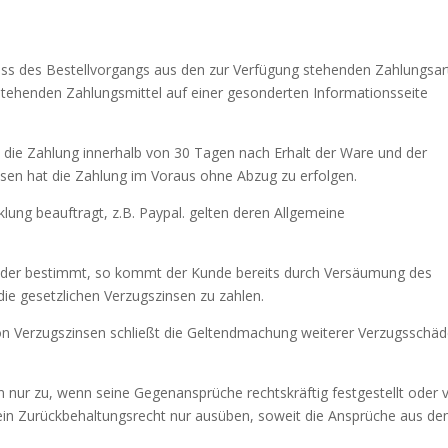
ss des Bestellvorgangs aus den zur Verfügung stehenden Zahlungsar
tehenden Zahlungsmittel auf einer gesonderten Informationsseite
t die Zahlung innerhalb von 30 Tagen nach Erhalt der Ware und der
isen hat die Zahlung im Voraus ohne Abzug zu erfolgen.
lung beauftragt, z.B. Paypal. gelten deren Allgemeine
alender bestimmt, so kommt der Kunde bereits durch Versäumung des
die gesetzlichen Verzugszinsen zu zahlen.
von Verzugszinsen schließt die Geltendmachung weiterer Verzugsschä
 nur zu, wenn seine Gegenansprüche rechtskräftig festgestellt oder 
ein Zurückbehaltungsrecht nur ausüben, soweit die Ansprüche aus d