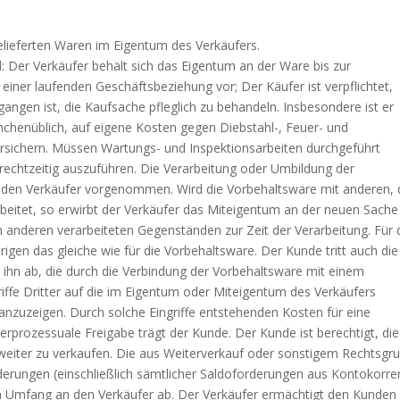
gelieferten Waren im Eigentum des Verkäufers.
: Der Verkäufer behält sich das Eigentum an der Ware bis zur
einer laufenden Geschäftsbeziehung vor; Der Käufer ist verpflichtet,
angen ist, die Kaufsache pfleglich zu behandeln. Insbesondere ist er
nchenüblich, auf eigene Kosten gegen Diebstahl-, Feuer- und
sichern. Müssen Wartungs- und Inspektionsarbeiten durchgeführt
rechtzeitig auszuführen. Die Verarbeitung oder Umbildung der
r den Verkäufer vorgenommen. Wird die Vorbehaltsware mit anderen,
eitet, so erwirbt der Verkäufer das Miteigentum an der neuen Sache
 anderen verarbeiteten Gegenständen zur Zeit der Verarbeitung. Für 
igen das gleiche wie für die Vorbehaltsware. Der Kunde tritt auch die
ihn ab, die durch die Verbindung der Vorbehaltsware mit einem
iffe Dritter auf die im Eigentum oder Miteigentum des Verkäufers
nzuzeigen. Durch solche Eingriffe entstehenden Kosten für eine
erprozessuale Freigabe trägt der Kunde. Der Kunde ist berechtigt, die
weiter zu verkaufen. Die aus Weiterverkauf oder sonstigem Rechtsgr
erungen (einschließlich sämtlicher Saldoforderungen aus Kontokorre
lem Umfang an den Verkäufer ab. Der Verkäufer ermächtigt den Kunden