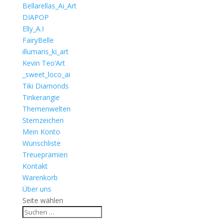
Bellarellas_Ai_Art
DIAPOP
Elly_A.I
FairyBelle
illumaris_ki_art
Kevin Teo’Art
_sweet_loco_ai
Tiki Diamonds
Tinkerangie
Themenwelten
Sternzeichen
Mein Konto
Wunschliste
Treueprämien
Kontakt
Warenkorb
Über uns
Seite wählen